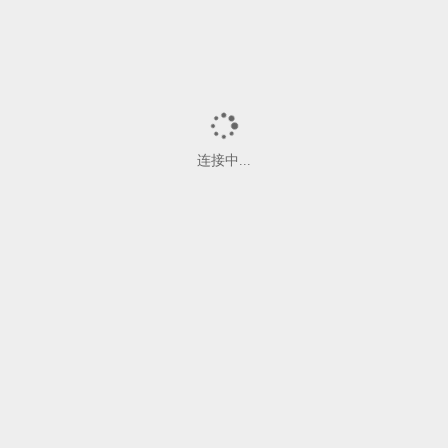
游客
无用户列表信息
连接中...
请先在左侧选择消息用户